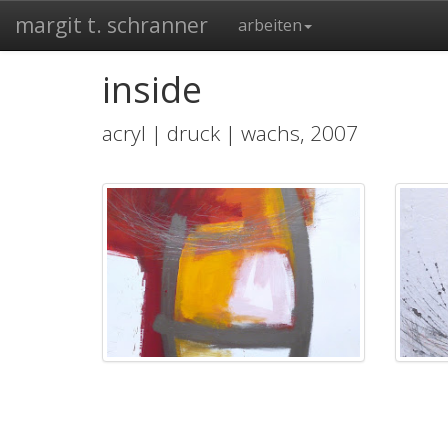
margit t. schranner
arbeiten
inside
acryl | druck | wachs, 2007